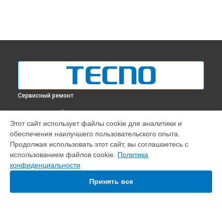
Сервисный ремонт
ВЫБЕРИ СВОЙ ГОРОД
Этот сайт использует файлы cookie для аналитики и
Замена оперативной памяти ноутбука Tecno в
Краснодаре
обеспечения наилучшего пользовательского опыта.
Замена оперативной памяти ноутбука Tecno в
Ростове-на-
Продолжая использовать этот сайт, вы соглашаетесь с
Дону
использованием файлов cookie.
Политика
Замена оперативной памяти ноутбука Tecno в
Нижнем
конфиденциальности
Новгороде
Принять все
Замена оперативной памяти ноутбука Tecno в
Новосибирске
Замена оперативной памяти ноутбука Tecno в
Челябинске
Замена оперативной памяти ноутбука Tecno в
Екатеринбурге