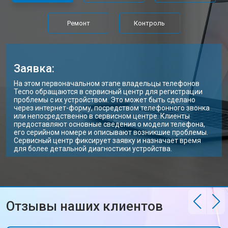
Ремонт цепи питания
от 3500 ₽
Заказать
Ремонт
Контроль
Замена USB порта
от 2200 ₽
Заказать
Замена звуковой карты
от 1700 ₽
Заказать
Заявка:
Замена кулера ноутбука Tecno
от 2600 ₽
Заказать
На этом первоначальном этапе владельцы телефонов
Tecno обращаются в сервисный центр для регистрации
Замена микрофона
от 2600 ₽
Заказать
проблемы с их устройством. Это может быть сделано
через интернет-форму, посредством телефонного звонка
или непосредственно в сервисном центре. Клиенты
Прошивка BIOS ноутбука Tecno
от 1500 ₽
Заказать
предоставляют основные сведения о модели телефона,
его серийном номере и описывают возникшие проблемы.
Замена северного моста
от 3500 ₽
Заказать
Сервисный центр фиксирует заявку и назначает время
для более детальной диагностики устройства.
Ремонт петель ноутбука Tecno
от 3990 ₽
Заказать
Отзывы наших клиентов