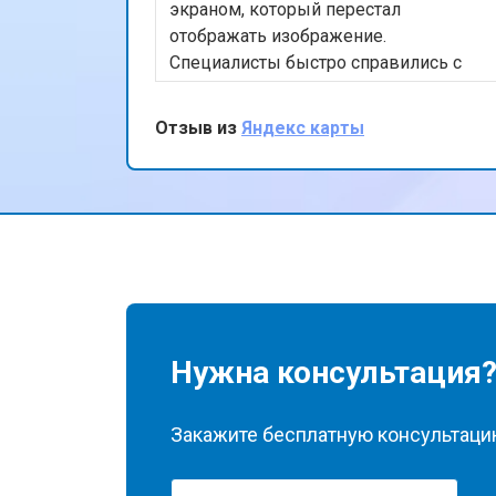
экраном, который перестал
отображать изображение.
Ремонт цепи питания
Специалисты быстро справились с
проблемой, заменив экран в тот же
день. Я доволен качеством работы и
Отзыв из
Яндекс карты
Замена USB порта
скоростью обслуживания. Спасибо за
вашу профессиональную помощь!
Замена звуковой карты
Замена кулера ноутбука Tecno
Замена микрофона
Нужна консультация
Закажите бесплатную консультацию
Замена оперативной памяти