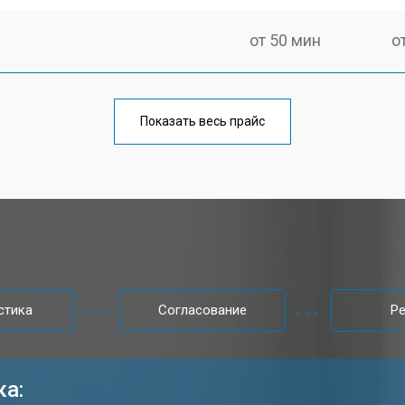
от 50 мин
о
от 100 мин
о
Показать весь прайс
от 60 мин
о
от 80 мин
о
от 40 мин
о
стика
Согласование
Р
от 80 мин
о
ка: