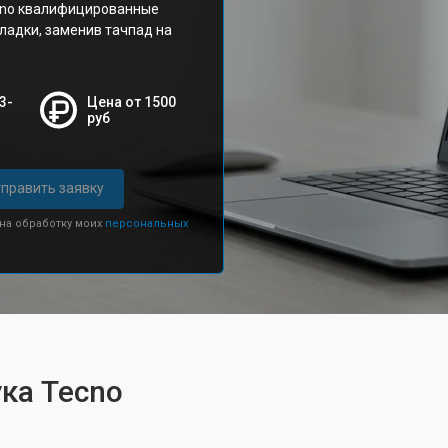
cno квалифицированные
ладки, заменив тачпад на
3-
Цена от 1500
руб
править заявку
 на обработку моих
персональных
ка Tecno