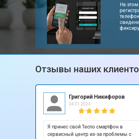
Замена жесткого диска HDD/SSD
На этом
регистр
телефон
сведени
Замена разъема HDMI
фиксиру
Замена клавиатуры
Отзывы наших клиент
Замена аккумулятора
Замена материнской платы
Григорий Никифоров
04.01.2024
Замена матрицы ноутбука Tecno
Я принес свой Tecno смартфон в
Замена Wi-Fi ноутбука Tecno
сервисный центр из-за проблемы с