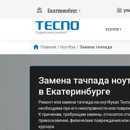
ул
Екатеринбург
▼
УСЛУГИ
Сервисный ремонт
Главная
/
Ноутбук
/
Замена тачпада
Замена тачпада ноу
в Екатеринбурге
Ремонт или замена тачпада на ноутбуках Tecn
необходима при его неисправности или повре
К причинам, требующим замены, относятся отк
прикосновения, физические повреждения или
курсора.