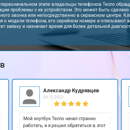
от 60 мин
о
 первоначальном этапе владельцы телефонов Tecno обращ
ации проблемы с их устройством. Это может быть сделано
ного звонка или непосредственно в сервисном центре. К
я о модели телефона, его серийном номере и описывают
от 110 мин
о
ет заявку и назначает время для более детальной диагност
от 90 мин
о
ов
от 40 мин
о
от 80 мин
о
Александр Кудрявцев
09.12.2023
от 50 мин
о
Мой ноутбук Tecno начал странно
от 70 мин
о
работать, и я решил обратиться в этот