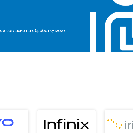
от 50 мин
о
от 100 мин
о
ое согласие на обработку моих
от 70 мин
о