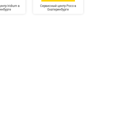
нтр Iridium в
Сервисный центр Poco в
Сервисный 
инбурге
Екатеринбурге
Екате