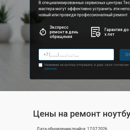
В специализированных сервисных центрах Te
мастера могут эффективно устранить эти непо
новый или проведя профессионалный ремонт.
Экспресс
Гарантия до 
ремонт в день
х лет
обращения
От
Нажимая на кнопку отправить я даю свое согласие
данных.
Цены на ремонт ноутбу
Дата обновления прайса: 17.07.2026