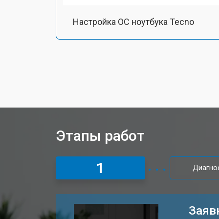
Настройка ОС ноутбука Tecno
Ремонт южного моста
Замена шлейфа ноутбука Tecno
Ремонт вебкамеры
Этапы работ
Установка драйверов Windows
1
Диагно
Ремонт мультиконтроллера
Заяв