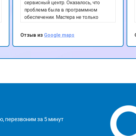
сервисный центр. Оказалось, что
проблема была в программном
от 70 мин
о
обеспечении. Мастера не только
быстро устранили сбой, но и дали
полезные советы по
Отзыв из
Google maps
от 70 мин
о
предотвращению подобных проблем
в будущем. Очень благодарен за
качественный сервис и
от 50 мин
о
дружелюбное обслуживание.
от 80 мин
о
от 60 мин
о
?
, перезвоним за 5 минут
от 50 мин
о